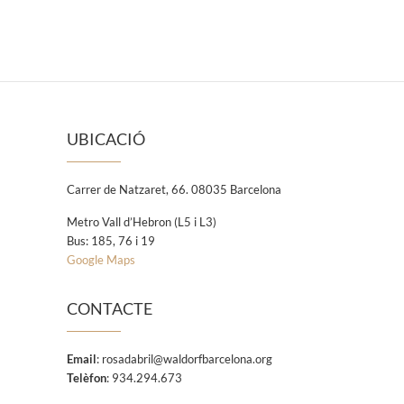
UBICACIÓ
Carrer de Natzaret, 66. 08035 Barcelona
Metro Vall d’Hebron (L5 i L3)
Bus: 185, 76 i 19
Google Maps
CONTACTE
Email
:
rosadabril@waldorfbarcelona.org
Telèfon
: 934.294.673