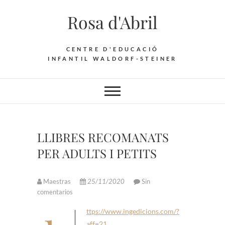
Saltar
Rosa d'Abril
al
contenido
CENTRE D'EDUCACIÓ
INFANTIL WALDORF-STEINER
LLIBRES RECOMANATS
PER ADULTS I PETITS
Maestras
25/11/2020
Sin
comentarios
aff=21