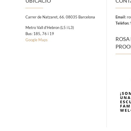
UBICACIÓ
CONT
Carrer de Natzaret, 66. 08035 Barcelona
Email
:
ro
Telèfon
:
Metro Vall d’Hebron (L5 i L3)
Bus: 185, 76 i 19
ROSA 
Google Maps
PROO